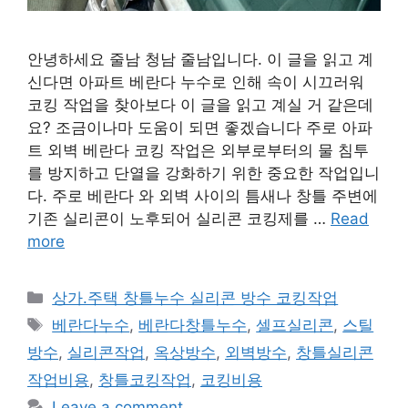
안녕하세요 줄남 청남 줄남입니다. 이 글을 읽고 계
신다면 아파트 베란다 누수로 인해 속이 시끄러워
코킹 작업을 찾아보다 이 글을 읽고 계실 거 같은데
요? 조금이나마 도움이 되면 좋겠습니다 주로 아파
트 외벽 베란다 코킹 작업은 외부로부터의 물 침투
를 방지하고 단열을 강화하기 위한 중요한 작업입니
다. 주로 베란다 와 외벽 사이의 틈새나 창틀 주변에
기존 실리콘이 노후되어 실리콘 코킹제를 …
Read
more
Categories
상가.주택 창틀누수 실리콘 방수 코킹작업
Tags
베란다누수
,
베란다창틀누수
,
셀프실리콘
,
스틸
방수
,
실리콘작업
,
옥상방수
,
외벽방수
,
창틀실리콘
작업비용
,
창틀코킹작업
,
코킹비용
Leave a comment