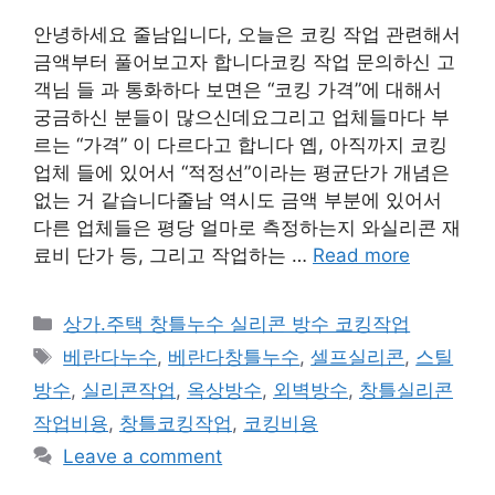
안녕하세요 줄남입니다, 오늘은 코킹 작업 관련해서
금액부터 풀어보고자 합니다코킹 작업 문의하신 고
객님 들 과 통화하다 보면은 “코킹 가격”에 대해서
궁금하신 분들이 많으신데요그리고 업체들마다 부
르는 “가격” 이 다르다고 합니다 옙, 아직까지 코킹
업체 들에 있어서 “적정선”이라는 평균단가 개념은
없는 거 같습니다줄남 역시도 금액 부분에 있어서
다른 업체들은 평당 얼마로 측정하는지 와실리콘 재
료비 단가 등, 그리고 작업하는 …
Read more
Categories
상가.주택 창틀누수 실리콘 방수 코킹작업
Tags
베란다누수
,
베란다창틀누수
,
셀프실리콘
,
스틸
방수
,
실리콘작업
,
옥상방수
,
외벽방수
,
창틀실리콘
작업비용
,
창틀코킹작업
,
코킹비용
Leave a comment