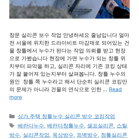
창문 실리콘 보수 작업 안녕하세요 줄남입니다 얼마
전 서울에 위치한 드라이비트 마감재로 되어있는 건
물 창틀에서 누수가 된다는 작업 의뢰를 받고 현장
으로 가봤습니다 현장에 가면 누수가 되는 창틀 위
치부터 파악을 하고, 실리콘 자리에 기존 코킹 상태
가 잘 붙어져 있는지부터 살펴봅니다. 창틀 누수의
원인 창틀 쪽 누수라고 해서 단순히 실리콘 코킹만
의 문제가 아니라 건물의 연식으로 인한 …
Read
more
Categories
상가.주택 창틀누수 실리콘 방수 코킹작업
Tags
베란다누수
,
베란다창틀누수
,
셀프실리콘
,
스틸
방수
,
실리콘작업
,
옥상방수
,
외벽방수
,
창틀실리콘