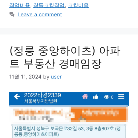
작업비용
,
창틀코킹작업
,
코킹비용
Leave a comment
(정릉 중앙하이츠) 아파
트 부동산 경매임장
11월 11, 2024
by
user