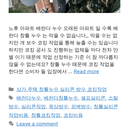
노후 아파트 베란다 누수 오래된 아파트 일 수록 베
란다 창틀 누수 는 막을 수 없습니다,, 막을 수는 없
지만 개 보수 코킹 작업을 통해 늦출 수는 있습니다
하지만 코킹 공사 도 진행하는 업체들 마다 천차 만
별 이기 때문에 작업 선정하는 기준 이 참 까다롭지
않을 수 없는데요? 창틀 누수 때문에 코킹 작업을
한다면 소비자 들 입장에서 …
Read more
Categories
상가.주택 창틀누수 실리콘 방수 코킹작업
Tags
베란다누수
,
베란다창틀누수
,
셀프실리콘
,
스틸
방수
,
실리콘작업
,
옥상방수
,
외벽방수
,
창틀실리콘
작업비용
,
창틀코킹작업
,
코킹비용
Leave a comment