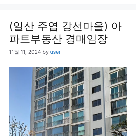
(일산 주엽 강선마을) 아
파트부동산 경매임장
11월 11, 2024
by
user