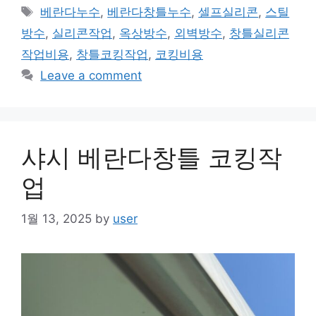
Tags
베란다누수
,
베란다창틀누수
,
셀프실리콘
,
스틸
방수
,
실리콘작업
,
옥상방수
,
외벽방수
,
창틀실리콘
작업비용
,
창틀코킹작업
,
코킹비용
Leave a comment
샤시 베란다창틀 코킹작
업
1월 13, 2025
by
user