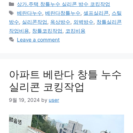
Categories
상가.주택 창틀누수 실리콘 방수 코킹작업
Tags
베란다누수
,
베란다창틀누수
,
셀프실리콘
,
스틸
방수
,
실리콘작업
,
옥상방수
,
외벽방수
,
창틀실리콘
작업비용
,
창틀코킹작업
,
코킹비용
Leave a comment
아파트 베란다 창틀 누수
실리콘 코킹작업
9월 19, 2024
by
user