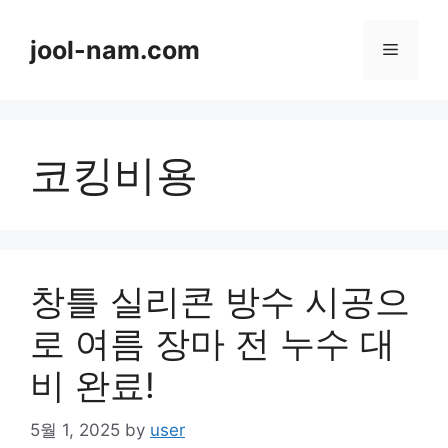
Skip
to
jool-nam.com
Menu
content
코킹비용
창틀 실리콘 방수 시공으
로 여름 장마 전 누수 대
비 완료!
5월 1, 2025
by
user