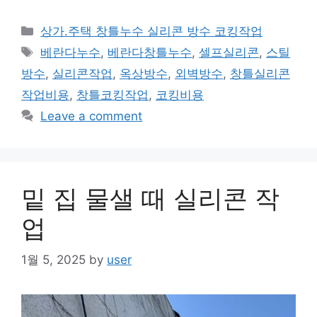
Categories
상가.주택 창틀누수 실리콘 방수 코킹작업
Tags
베란다누수
,
베란다창틀누수
,
셀프실리콘
,
스틸
방수
,
실리콘작업
,
옥상방수
,
외벽방수
,
창틀실리콘
작업비용
,
창틀코킹작업
,
코킹비용
Leave a comment
밑 집 물샐 때 실리콘 작
업
1월 5, 2025
by
user