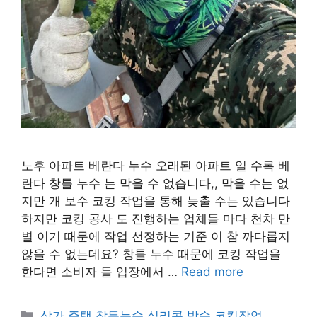
노후 아파트 베란다 누수 오래된 아파트 일 수록 베
란다 창틀 누수 는 막을 수 없습니다,, 막을 수는 없
지만 개 보수 코킹 작업을 통해 늦출 수는 있습니다
하지만 코킹 공사 도 진행하는 업체들 마다 천차 만
별 이기 때문에 작업 선정하는 기준 이 참 까다롭지
않을 수 없는데요? 창틀 누수 때문에 코킹 작업을
한다면 소비자 들 입장에서 …
Read more
Categories
상가.주택 창틀누수 실리콘 방수 코킹작업