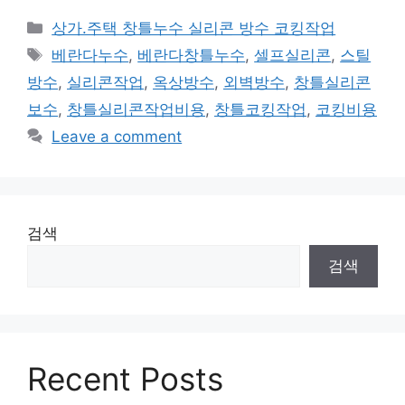
Categories
상가.주택 창틀누수 실리콘 방수 코킹작업
Tags
베란다누수
,
베란다창틀누수
,
셀프실리콘
,
스틸
방수
,
실리콘작업
,
옥상방수
,
외벽방수
,
창틀실리콘
보수
,
창틀실리콘작업비용
,
창틀코킹작업
,
코킹비용
Leave a comment
검색
검색
Recent Posts