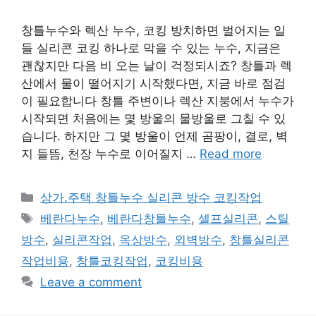
창틀누수와 렉산 누수, 코킹 방치하면 벌어지는 일
들 실리콘 코킹 하나로 막을 수 있는 누수, 지금은
괜찮지만 다음 비 오는 날이 걱정되시죠? 창틀과 렉
산에서 물이 떨어지기 시작했다면, 지금 바로 점검
이 필요합니다 창틀 주변이나 렉산 지붕에서 누수가
시작되면 처음에는 몇 방울의 물방울로 그칠 수 있
습니다. 하지만 그 몇 방울이 언제 곰팡이, 결로, 벽
지 들뜸, 천장 누수로 이어질지 …
Read more
Categories
상가.주택 창틀누수 실리콘 방수 코킹작업
Tags
베란다누수
,
베란다창틀누수
,
셀프실리콘
,
스틸
방수
,
실리콘작업
,
옥상방수
,
외벽방수
,
창틀실리콘
작업비용
,
창틀코킹작업
,
코킹비용
Leave a comment