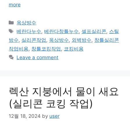
more
Categories
옥상방수
Tags
베란다누수
,
베란다창틀누수
,
셀프실리콘
,
스틸
방수
,
실리콘작업
,
옥상방수
,
외벽방수
,
창틀실리콘
작업비용
,
창틀코킹작업
,
코킹비용
Leave a comment
렉산 지붕에서 물이 새요
(실리콘 코킹 작업)
12월 18, 2024
by
user