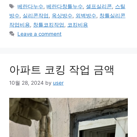
Tags
베란다누수
,
베란다창틀누수
,
셀프실리콘
,
스틸
방수
,
실리콘작업
,
옥상방수
,
외벽방수
,
창틀실리콘
작업비용
,
창틀코킹작업
,
코킹비용
Leave a comment
아파트 코킹 작업 금액
10월 28, 2024
by
user